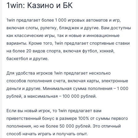
1win: Казино и БК
1win предлагает более 1 000 игровых автоматов и игр,
включая слоты, рулетку, блэкджек и другие. Вам доступны
как классические игры, так и новые и инновационные
варианты. Кроме того, 1win предлагает спортивные ставки
на более 20 видов спорта, включая футбол, хоккей,
баскетбол и другие.
Для удобства игроков 1win предлагает несколько
способов пополнения счета, включая карты, электронные
деньги и другие. Минимальная сумма пополнения – 1 000
рублей, а максимальная – 100 000 рублей.
Если вы новый игрок, то 1win предлагает вам
приветственный бонус в размере 100% от суммы первого
пополнения, но не более 50 000 рублей. Это отличный
способ начать играть и получать опыт.