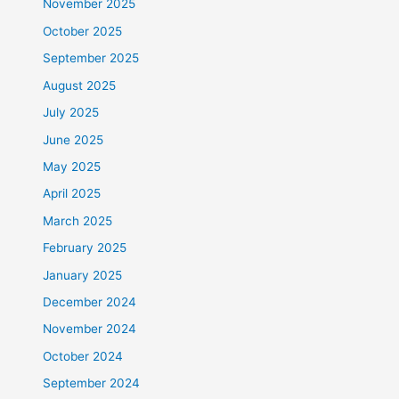
November 2025
October 2025
September 2025
August 2025
July 2025
June 2025
May 2025
April 2025
March 2025
February 2025
January 2025
December 2024
November 2024
October 2024
September 2024