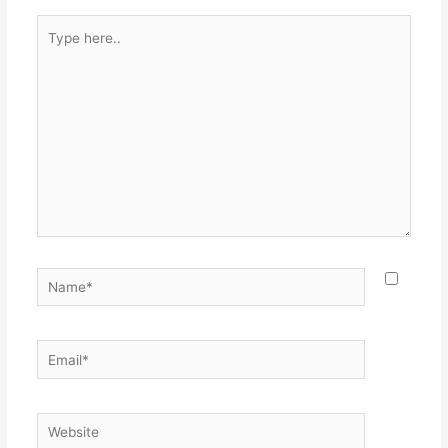
Type
here..
Name*
Email*
Website