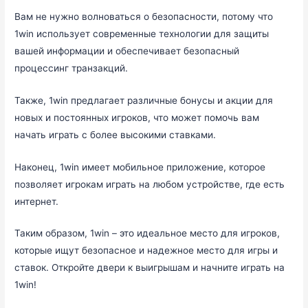
Вам не нужно волноваться о безопасности, потому что
1win использует современные технологии для защиты
вашей информации и обеспечивает безопасный
процессинг транзакций.
Также, 1win предлагает различные бонусы и акции для
новых и постоянных игроков, что может помочь вам
начать играть с более высокими ставками.
Наконец, 1win имеет мобильное приложение, которое
позволяет игрокам играть на любом устройстве, где есть
интернет.
Таким образом, 1win – это идеальное место для игроков,
которые ищут безопасное и надежное место для игры и
ставок. Откройте двери к выигрышам и начните играть на
1win!