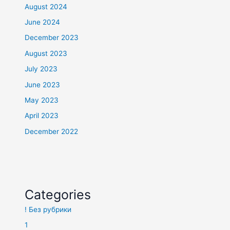
August 2024
June 2024
December 2023
August 2023
July 2023
June 2023
May 2023
April 2023
December 2022
Categories
! Без рубрики
1