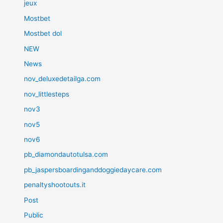
jeux
Mostbet
Mostbet dol
NEW
News
nov_deluxedetailga.com
nov_littlesteps
nov3
nov5
nov6
pb_diamondautotulsa.com
pb_jaspersboardinganddoggiedaycare.com
penaltyshootouts.it
Post
Public