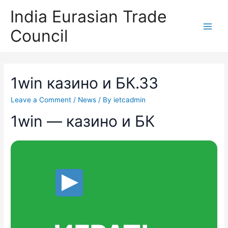
Skip
India Eurasian Trade
to
Council
content
Main
Men
1win казино и БК.33
Leave a Comment
/
News
/ By
ietcadmin
1win — казино и БК