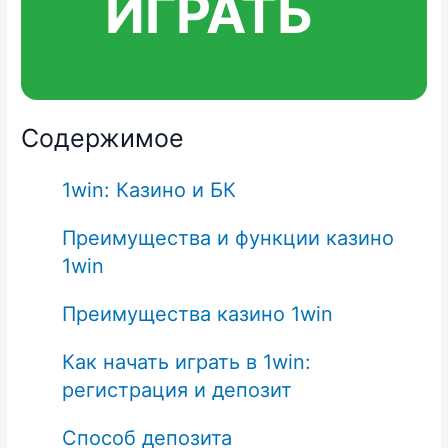
ИГРАТЬ
Содержимое
1win: Казино и БК
Преимущества и функции казино
1win
Преимущества казино 1win
Как начать играть в 1win:
регистрация и депозит
Способ депозита