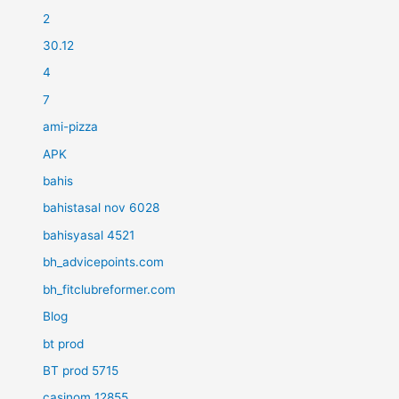
2
30.12
4
7
ami-pizza
APK
bahis
bahistasal nov 6028
bahisyasal 4521
bh_advicepoints.com
bh_fitclubreformer.com
Blog
bt prod
BT prod 5715
casinom 12855