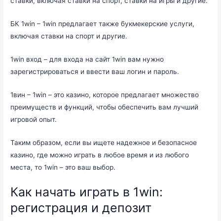
ставки, включая ставки на спорт, ставки на игры и другие.
БК 1win – 1win предлагает также букмекерские услуги,
включая ставки на спорт и другие.
1win вход – для входа на сайт 1win вам нужно
зарегистрироваться и ввести ваш логин и пароль.
1вин – 1win – это казино, которое предлагает множество
преимуществ и функций, чтобы обеспечить вам лучший
игровой опыт.
Таким образом, если вы ищете надежное и безопасное
казино, где можно играть в любое время и из любого
места, то 1win – это ваш выбор.
Как начать играть в 1win:
регистрация и депозит