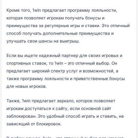
Кроме того, 1win предлагает программу лояльности,
которая позволяет игрокам получать бонусы и
преимущества за регулярные игры и ставки. Это отличный
способ получать дополнительные преимущества и
улучшать свои шансы на выигрыш.
Если вы ищете надежный партнер для своих игровых и
спортивных ставок, то 1win – это отличный выбор. Он
предлагает широкий спектр услуг и возможностей, а
также программу лояльности и приветственные бонусы
для новых игроков.
Также, 1win предлагает зеркало, которое позволяет
игрокам доступаться к сайту, если основной сайт
заблокирован. Это удобный способ играть и ставить, не
зависящий от блокировок.