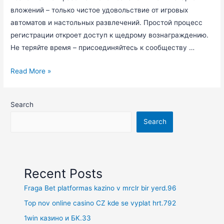
вложений – только чистое удовольствие от игровых
автоматов и настольных развлечений. Простой процесс
регистрации откроет доступ к щедрому вознаграждению.
Не теряйте время – присоединяйтесь к сообществу …
Vavada
Read More »
casino
no
Search
deposit
bonus
Search
Recent Posts
Fraga Bet platformas kazino v mrclr bir yerd.96
Top nov online casino CZ kde se vyplat hrt.792
1win казино и БК.33