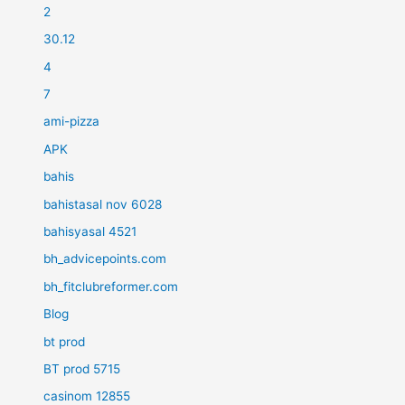
2
30.12
4
7
ami-pizza
APK
bahis
bahistasal nov 6028
bahisyasal 4521
bh_advicepoints.com
bh_fitclubreformer.com
Blog
bt prod
BT prod 5715
casinom 12855