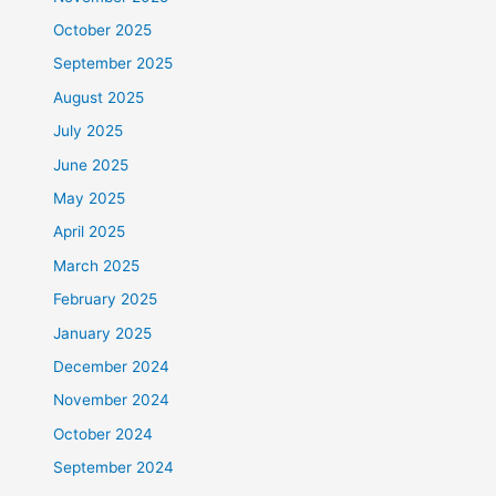
October 2025
September 2025
August 2025
July 2025
June 2025
May 2025
April 2025
March 2025
February 2025
January 2025
December 2024
November 2024
October 2024
September 2024