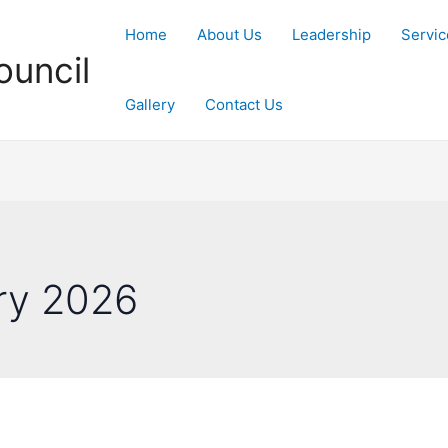
Home
About Us
Leadership
Servic
ouncil
Gallery
Contact Us
ry 2026