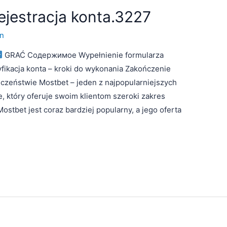
ejestracja konta.3227
in
GRAĆ Содержимое Wypełnienie formularza
yfikacja konta – kroki do wykonania Zakończenie
ieczeństwie Mostbet – jeden z najpopularniejszych
 który oferuje swoim klientom szeroki zakres
ostbet jest coraz bardziej popularny, a jego oferta