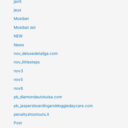
jan5
jeux
Mostbet
Mostbet dol
NEW
News
nov_deluxedetailga.com
nov_littlesteps
nov3
nov5
nov6
pb_diamondautotulsa.com
pb_jaspersboardinganddoggiedaycare.com
penaltyshootouts.it
Post