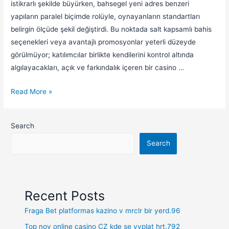
istikrarlı şekilde büyürken, bahsegel yeni adres benzeri
yapıların paralel biçimde rolüyle, oynayanların standartları
belirgin ölçüde şekil değiştirdi. Bu noktada salt kapsamlı bahis
seçenekleri veya avantajlı promosyonlar yeterli düzeyde
görülmüyor; katılımcılar birlikte kendilerini kontrol altında
algılayacakları, açık ve farkındalık içeren bir casino …
Bahsegel
Read More »
ve
bilinçli
Search
casino
deneyimi:
Search
hangi
türden
fonksiyonlar
Recent Posts
sunulmaktadır?
Fraga Bet platformas kazino v mrclr bir yerd.96
Top nov online casino CZ kde se vyplat hrt.792