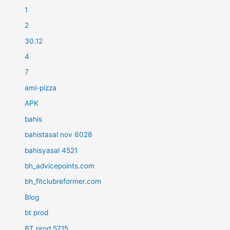
1
2
30.12
4
7
ami-pizza
APK
bahis
bahistasal nov 6028
bahisyasal 4521
bh_advicepoints.com
bh_fitclubreformer.com
Blog
bt prod
BT prod 5715