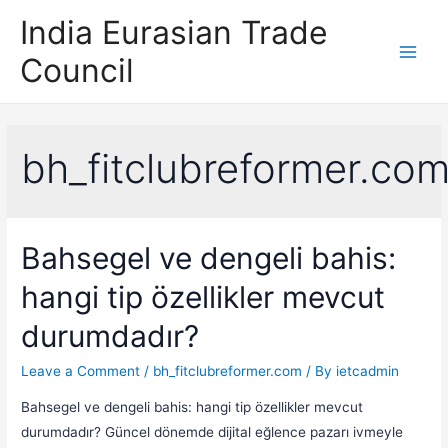
Skip
India Eurasian Trade
to
Council
content
Main
Men
bh_fitclubreformer.co
Bahsegel ve dengeli bahis:
hangi tip özellikler mevcut
durumdadır?
Leave a Comment
/
bh_fitclubreformer.com
/ By
ietcadmin
Bahsegel ve dengeli bahis: hangi tip özellikler mevcut
durumdadır? Güncel dönemde dijital eğlence pazarı ivmeyle