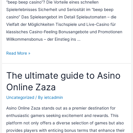
“beep beep casino”? Die Vorteile eines schnellen
ilə
Spielerlebnisses Sicherheit und Seriosität im “beep beep
tam
casino” Das Spieleangebot im Detail Spielautomaten – die
bələdçi
Vielfalt der Möglichkeiten Tischspiele und Live-Casino für
2025
klassisches Casino-Feeling Bonusangebote und Promotionen
Willkommensbonus – der Einstieg ins …
Adrenalin
Read More »
pur
&
The ultimate guide to Asino
große
Gewinne
Online Zaza
–
Dein
Uncategorized
/ By
ietcadmin
Schlüssel
Asino Online Zaza stands out as a premier destination for
zu
enthusiastic gamers seeking excitement and rewards. This
beep
platform not only offers a diverse selection of games but also
beep
provides players with enticing bonus terms that enhance their