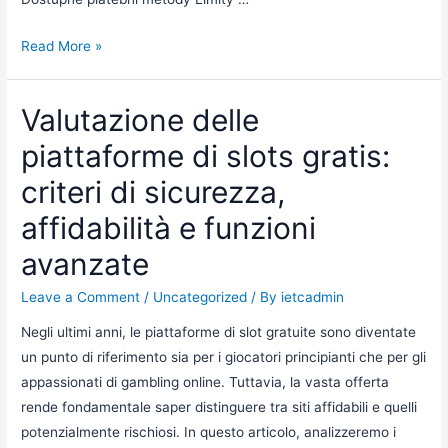
Adrenalinové
Read More »
okamžiky
na
Valutazione delle
dosah
–
piattaforme di slots gratis:
vaše
criteri di sicurezza,
nové
affidabilità e funzioni
oblíbené
kasino.
avanzate
Leave a Comment
/
Uncategorized
/ By
ietcadmin
Negli ultimi anni, le piattaforme di slot gratuite sono diventate
un punto di riferimento sia per i giocatori principianti che per gli
appassionati di gambling online. Tuttavia, la vasta offerta
rende fondamentale saper distinguere tra siti affidabili e quelli
potenzialmente rischiosi. In questo articolo, analizzeremo i