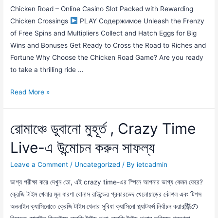
испытай
Chicken Road – Online Casino Slot Packed with Rewarding
удачу
Chicken Crossings
PLAY Содержимое Unleash the Frenzy
в
of Free Spins and Multipliers Collect and Hatch Eggs for Big
Plinko
Wins and Bonuses Get Ready to Cross the Road to Riches and
online
Fortune Why Choose the Chicken Road Game? Are you ready
от
to take a thrilling ride …
BGaming
и
Chicken
Read More »
получи
Road
возможность
India
রোমাঞ্চে ডুবানো মুহূর্ত , Crazy Time
сорвать
—
куш
online
Live-এ উন্মোচন করুন সাফল্য
до
slot
x1000
features
Leave a Comment
/
Uncategorized
/ By
ietcadmin
с
ভাগ্য পরীক্ষা করে দেখুন তো, এই crazy time-এর স্পিনে আপনার ভাগ্য কেমন ফেরে?
настраиваемым
ক্রেজি টাইম খেলার মূল ধারণা বোনাস রাউন্ডের প্রকারভেদ খেলোয়াড়ের কৌশল এবং টিপস
уровнем
অনলাইন ক্যাসিনোতে ক্রেজি টাইম খেলার সুবিধা ক্যাসিনো প্ল্যাটফর্ম নির্বাচন করার際の
риска