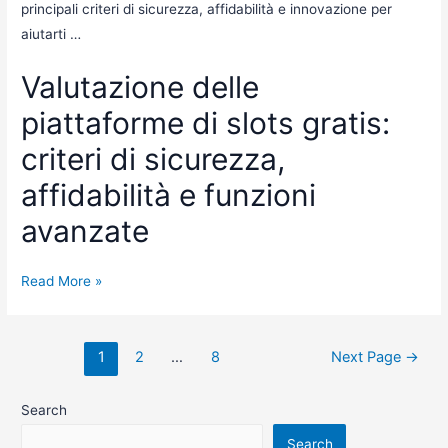
principali criteri di sicurezza, affidabilità e innovazione per
aiutarti …
Valutazione delle
piattaforme di slots gratis:
criteri di sicurezza,
affidabilità e funzioni
avanzate
Read More »
Posts
1
2
…
8
Next Page
→
pagination
Search
Search