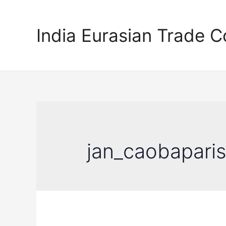
Skip
to
India Eurasian Trade C
content
jan_caobapari