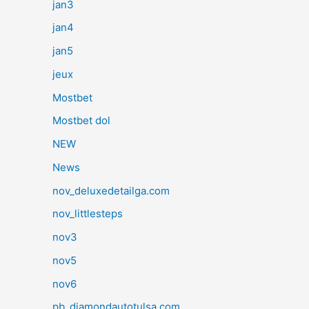
jan3
jan4
jan5
jeux
Mostbet
Mostbet dol
NEW
News
nov_deluxedetailga.com
nov_littlesteps
nov3
nov5
nov6
pb_diamondautotulsa.com