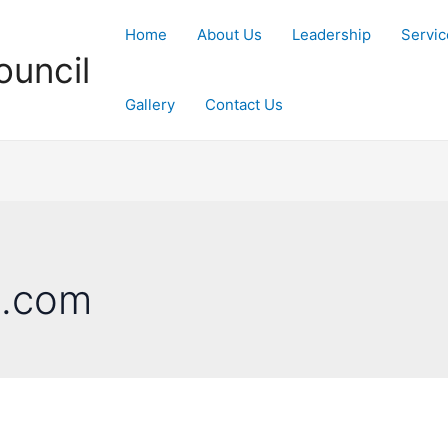
Home
About Us
Leadership
Servic
ouncil
Gallery
Contact Us
s.com