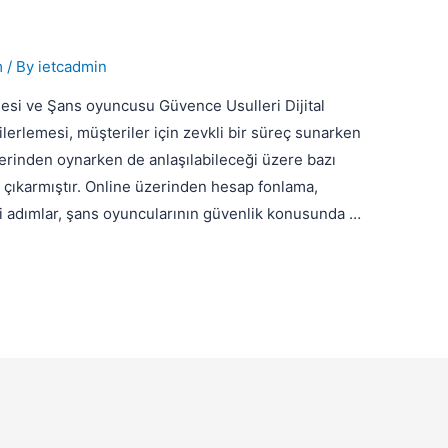
m
/ By
ietcadmin
esi ve Şans oyuncusu Güvence Usulleri Dijital
ilerlemesi, müşteriler için zevkli bir süreç sunarken
erinden oynarken de anlaşılabileceği üzere bazı
çıkarmıştır. Online üzerinden hesap fonlama,
bi adımlar, şans oyuncularının güvenlik konusunda …