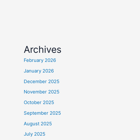
Archives
February 2026
January 2026
December 2025
November 2025
October 2025
September 2025
August 2025
July 2025