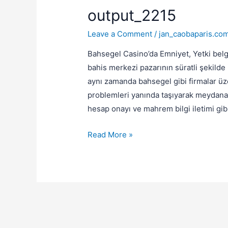
output_2215
Leave a Comment
/
jan_caobaparis.co
Bahsegel Casino’da Emniyet, Yetki belg
bahis merkezi pazarının süratli şekilde 
aynı zamanda bahsegel gibi firmalar üz
problemleri yanında taşıyarak meydana 
hesap onayı ve mahrem bilgi iletimi gi
output_2215
Read More »