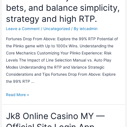
bets, and balance simplicity,
strategy and high RTP.
Leave a Comment
/
Uncategorized
/ By
ietcadmin
Fortunes Drop From Above: Explore the 99% RTP Potential of
the Plinko game with Up to 1000x Wins. Understanding the
Core Mechanics Customizing Your Plinko Experience: Risk
Levels The Impact of Line Selection Manual vs. Auto Play
Modes Understanding the RTP and Variance Strategic
Considerations and Tips Fortunes Drop From Above: Explore
the 99% RTP …
Beyond
Read More »
Gravity
–
Jk8 Online Casino MY —
Explore
BGaming’s