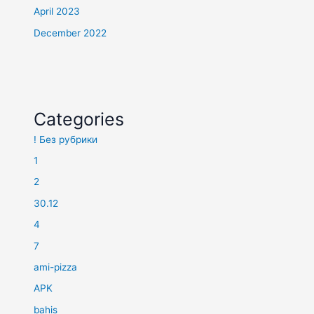
April 2023
December 2022
Categories
! Без рубрики
1
2
30.12
4
7
ami-pizza
APK
bahis