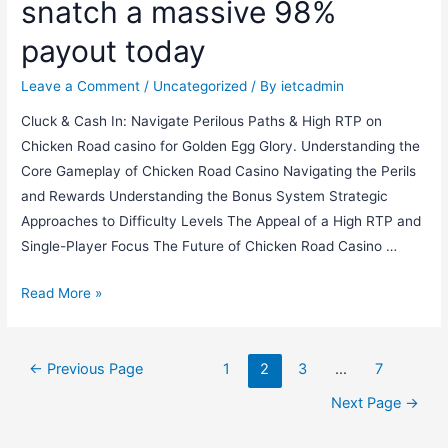
snatch a massive 98%
and
App
balance
payout today
simplicity,
Leave a Comment
/
Uncategorized
/ By
ietcadmin
strategy
and
Cluck & Cash In: Navigate Perilous Paths & High RTP on
high
Chicken Road casino for Golden Egg Glory. Understanding the
RTP.
Core Gameplay of Chicken Road Casino Navigating the Perils
and Rewards Understanding the Bonus System Strategic
Approaches to Difficulty Levels The Appeal of a High RTP and
Single-Player Focus The Future of Chicken Road Casino …
Navigate
Read More »
the
perilous
Posts
journey
←
Previous Page
1
2
3
…
7
pagination
of
Next Page
→
this
high-