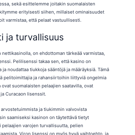
essa, sekä esittelemme joitakin suomalaisten
kitymme erityisesti siihen, millaiset ominaisuudet
it varmistaa, että pelaat vastuullisesti.
i ja turvallisuus
n nettikasinolla, on ehdottoman tärkeää varmistaa,
enssi. Pelilisenssi takaa sen, että kasino on
ja noudattaa tiukkoja sääntöjä ja määräyksiä. Tämä
 pelitoimittajia ja rahansiirtoihin liittyviä ongelmia
a ovat suomalaisten pelaajien saatavilla, ovat
ja Curacaon lisenssit.
arvostetuimmista ja tiukimmin valvovista
in saamiseksi kasinon on täytettävä tietyt
 pelaajien varojen turvallisuutta, pelien
aamista. Viron lisenssi on myös hyvä vaihtoehto, ja