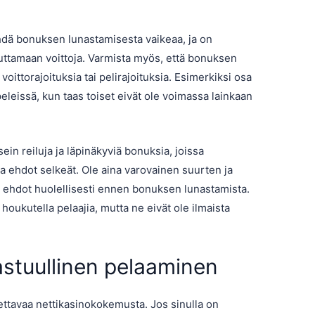
hdä bonuksen lunastamisesta vaikeaa, ja on
iuttamaan voittoja. Varmista myös, että bonuksen
voittorajoituksia tai pelirajoituksia. Esimerkiksi osa
eleissä, kun taas toiset eivät ole voimassa lainkaan
ein reiluja ja läpinäkyviä bonuksia, joissa
ja ehdot selkeät. Ole aina varovainen suurten ja
 ehdot huolellisesti ennen bonuksen lunastamista.
houkutella pelaajia, mutta ne eivät ole ilmaista
astuullinen pelaaminen
ettavaa nettikasinokokemusta. Jos sinulla on