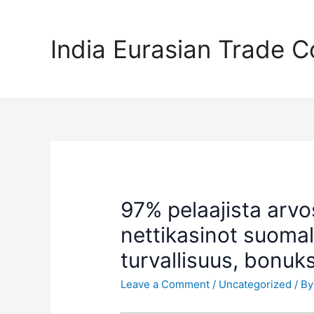
Skip
to
India Eurasian Trade C
content
97% pelaajista arvo
nettikasinot suomala
turvallisuus, bonuk
Leave a Comment
/
Uncategorized
/ B