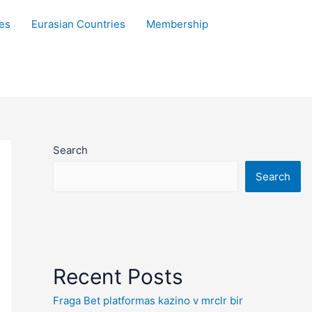
es
Eurasian Countries
Membership
Search
Search
Recent Posts
Fraga Bet platformas kazino v mrclr bir