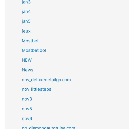
jan3
jan4
jan5
jeux
Mostbet
Mostbet dol
NEW
News
nov_deluxedetailga.com
nov_littlesteps
nov3
nov5
nov6
pb_diamondautotulsa.com