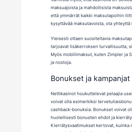
maksuajoista ja mahdollisista maksuista
että ymmärrät kaikki maksutapoihin liitt
kysyttävää maksutavoista, ota yhteyttä 
Yleisesti ottaen suositeltavia maksutapo
tarjoavat lisäkerroksen turvallisuutta, si
Myös mobiilimaksut, kuten Zimpler ja Sir
ja nostoja.
Bonukset ja kampanjat
Nettikasinot houkuttelevat pelaajia usei
voivat olla esimerkiksi tervetuliaisbonu
cashback-bonuksia. Bonukset voivat oll
huolellisesti bonusten ehdot ja kierr
Kierrätysvaatimukset kertovat, kuinka