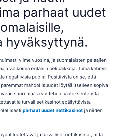
oima parhaat uudet
omalaisille,
ja hyväksyttynä.
huimasti viime vuosina, ja suomalaisten pelaajien
ja valikoima erilaisia pelipaikkoja. Tämä kehitys
 negatiivisia puolia. Positiivista on se, että
 paremmat mahdollisuudet löytää itselleen sopiva
anvaran suuri määrä voi tehdä päätöksenteosta
ettavat ja turvalliset kasinot epäilyttävistä
olellisesti
parhaat uudet nettikasinot
ja niiden
.
ydät luotettavat ja turvalliset nettikasinot, mitä