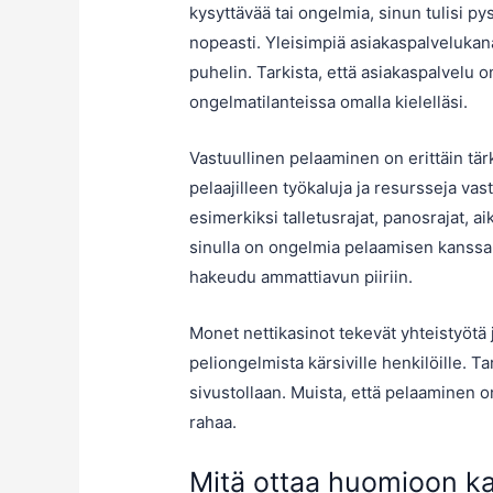
kysyttävää tai ongelmia, sinun tulisi p
nopeasti. Yleisimpiä asiakaspalvelukana
puhelin. Tarkista, että asiakaspalvelu 
ongelmatilanteissa omalla kielelläsi.
Vastuullinen pelaaminen on erittäin tärk
pelaajilleen työkaluja ja resursseja vas
esimerkiksi talletusrajat, panosrajat, aik
sinulla on ongelmia pelaamisen kanssa,
hakeudu ammattiavun piiriin.
Monet nettikasinot tekevät yhteistyötä j
peliongelmista kärsiville henkilöille. Tar
sivustollaan. Muista, että pelaaminen on
rahaa.
Mitä ottaa huomioon ka