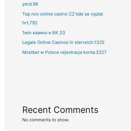
yerd.96
Top nov online casino CZ kde se vyplat
hrt.792
1win казино и БК.33
Legale Online Casinos in sterreich.1325
Mostbet w Polsce rejestracja konta.3227
Recent Comments
No comments to show.