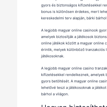
gyors és biztonságos kifizetésekkel r
bonus is különösen érdekes, mert lehet
kereskedelmi terv alapján, bárki bárhol
A legjobb magyar online casinook gyor
amelyek biztosítják a játékosok biztons
online játékok között a magyar online 
érintik, melyek különböző tranzakciós 
játékosoknak.
A legjobb magyar online casino tranza
kifizetésekkel rendelkeznek, amelyek b
gyors betöltését. A magyar online cas
lehetővé teszi a játékosoknak a játékot
bárhol a világon.