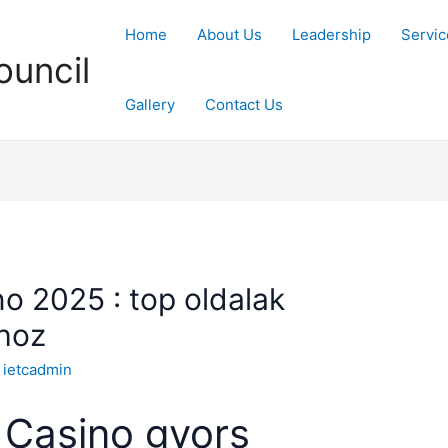
Home
About Us
Leadership
Servic
ouncil
Gallery
Contact Us
o 2025 : top oldalak
khoz
y
ietcadmin
 Casino gyors