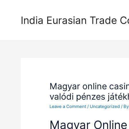
Skip
to
India Eurasian Trade C
content
Magyar online casin
valódi pénzes játé
Leave a Comment
/
Uncategorized
/ B
Magyar Online