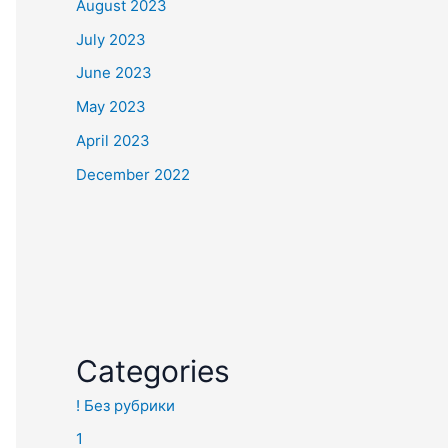
August 2023
July 2023
June 2023
May 2023
April 2023
December 2022
Categories
! Без рубрики
1