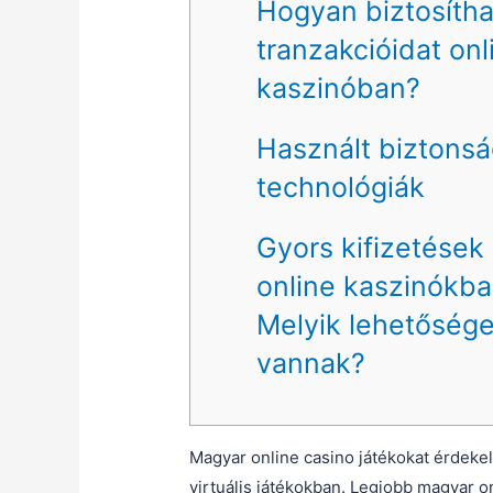
Hogyan biztosíth
tranzakcióidat onl
kaszinóban?
Használt biztonsá
technológiák
Gyors kifizetések
online kaszinókba
Melyik lehetőség
vannak?
Magyar online casino játékokat érdekel
virtuális játékokban. Legjobb magyar o