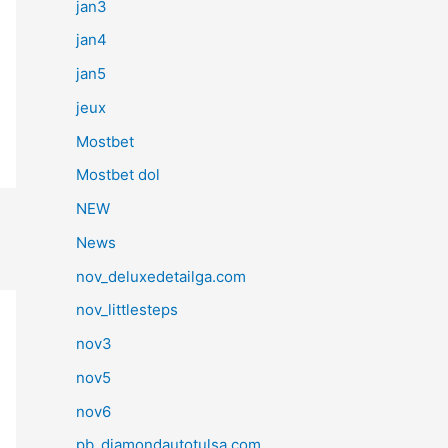
jan3
jan4
jan5
jeux
Mostbet
Mostbet dol
NEW
News
nov_deluxedetailga.com
nov_littlesteps
nov3
nov5
nov6
pb_diamondautotulsa.com