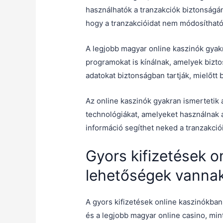
használhatók a tranzakciók biztonságána
hogy a tranzakcióidat nem módosítható
A legjobb magyar online kaszinók gyak
programokat is kínálnak, amelyek bizto
adatokat biztonságban tartják, mielőtt 
Az online kaszinók gyakran ismertetik 
technológiákat, amelyeket használnak a
információ segíthet neked a tranzakci
Gyors kifizetések o
lehetőségek vanna
A gyors kifizetések online kaszinókban
és a legjobb magyar online casino, min