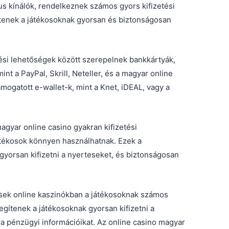
us kínálók, rendelkeznek számos gyors kifizetési
tenek a játékosoknak gyorsan és biztonságosan
tési lehetőségek között szerepelnek bankkártyák,
int a PayPal, Skrill, Neteller, és a magyar online
ámogatott e-wallet-k, mint a Knet, iDEAL, vagy a
agyar online casino gyakran kifizetési
átékosok könnyen használhatnak. Ezek a
gyorsan kifizetni a nyerteseket, és biztonságosan
ések online kaszinókban a játékosoknak számos
egítenek a játékosoknak gyorsan kifizetni a
a pénzügyi információikat. Az online casino magyar