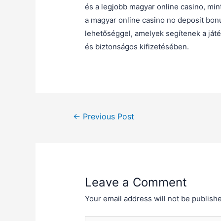
és a legjobb magyar online casino, min
a magyar online casino no deposit bon
lehetőséggel, amelyek segítenek a ját
és biztonságos kifizetésében.
Post
←
Previous Post
navigation
Leave a Comment
Your email address will not be publish