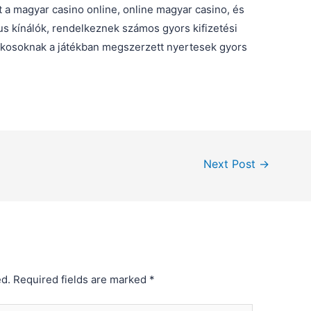
t a magyar casino online, online magyar casino, és
us kínálók, rendelkeznek számos gyors kifizetési
ékosoknak a játékban megszerzett nyertesek gyors
Next Post
→
ed.
Required fields are marked
*