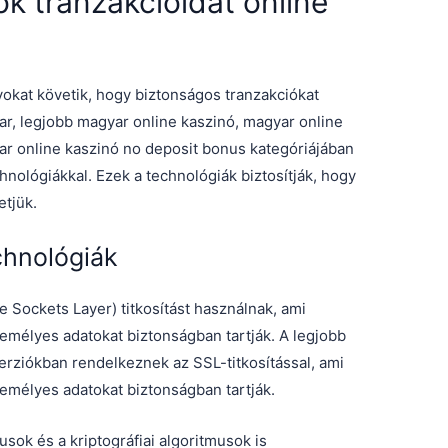
k tranzakcióidat online
okat követik, hogy biztonságos tranzakciókat
ar, legjobb magyar online kaszinó, magyar online
ar online kaszinó no deposit bonus kategóriájában
nológiákkal. Ezek a technológiák biztosítják, hogy
etjük.
chnológiák
 Sockets Layer) titkosítást használnak, ami
személyes adatokat biztonságban tartják. A legjobb
erziókban rendelkeznek az SSL-titkosítással, ami
személyes adatokat biztonságban tartják.
sok és a kriptográfiai algoritmusok is