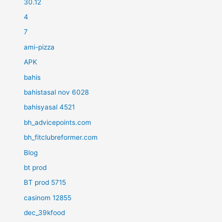
30.12
4
7
ami-pizza
APK
bahis
bahistasal nov 6028
bahisyasal 4521
bh_advicepoints.com
bh_fitclubreformer.com
Blog
bt prod
BT prod 5715
casinom 12855
dec_39kfood