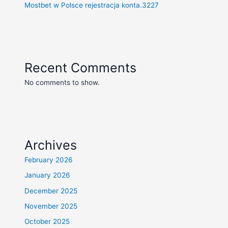
Mostbet w Polsce rejestracja konta.3227
Recent Comments
No comments to show.
Archives
February 2026
January 2026
December 2025
November 2025
October 2025