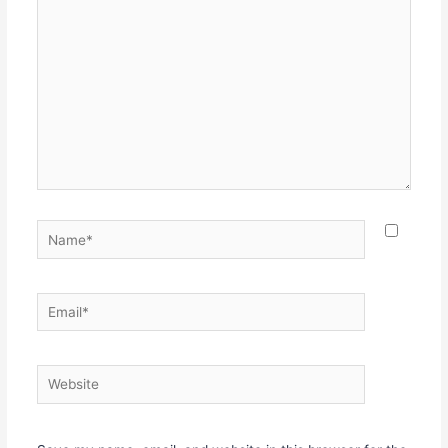
here..
Name*
Email*
Website