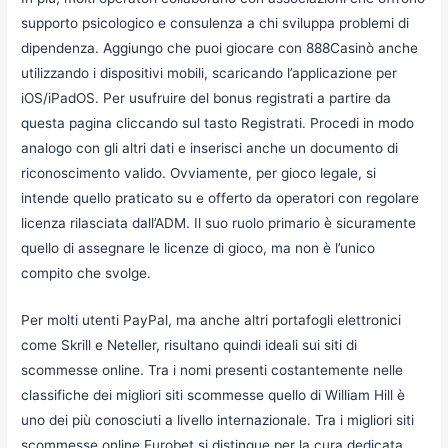
supporto psicologico e consulenza a chi sviluppa problemi di
dipendenza. Aggiungo che puoi giocare con 888Casinò anche
utilizzando i dispositivi mobili, scaricando l’applicazione per
iOS/iPadOS. Per usufruire del bonus registrati a partire da
questa pagina cliccando sul tasto Registrati. Procedi in modo
analogo con gli altri dati e inserisci anche un documento di
riconoscimento valido. Ovviamente, per gioco legale, si
intende quello praticato su e offerto da operatori con regolare
licenza rilasciata dall’ADM. Il suo ruolo primario è sicuramente
quello di assegnare le licenze di gioco, ma non è l’unico
compito che svolge.
Per molti utenti PayPal, ma anche altri portafogli elettronici
come Skrill e Neteller, risultano quindi ideali sui siti di
scommesse online. Tra i nomi presenti costantemente nelle
classifiche dei migliori siti scommesse quello di William Hill è
uno dei più conosciuti a livello internazionale. Tra i migliori siti
scommesse online Eurobet si distingue per la cura dedicata