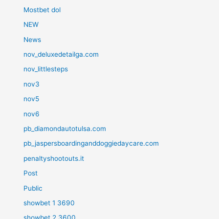
Mostbet dol
NEW
News
nov_deluxedetailga.com
nov_littlesteps
nov3
nov5
nov6
pb_diamondautotulsa.com
pb_jaspersboardinganddoggiedaycare.com
penaltyshootouts.it
Post
Public
showbet 1 3690
showbet 2 3600