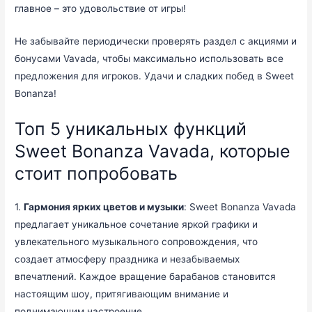
главное – это удовольствие от игры!
Не забывайте периодически проверять раздел с акциями и
бонусами Vavada, чтобы максимально использовать все
предложения для игроков. Удачи и сладких побед в Sweet
Bonanza!
Топ 5 уникальных функций
Sweet Bonanza Vavada, которые
стоит попробовать
1.
Гармония ярких цветов и музыки
: Sweet Bonanza Vavada
предлагает уникальное сочетание яркой графики и
увлекательного музыкального сопровождения, что
создает атмосферу праздника и незабываемых
впечатлений. Каждое вращение барабанов становится
настоящим шоу, притягивающим внимание и
поднимающим настроение.