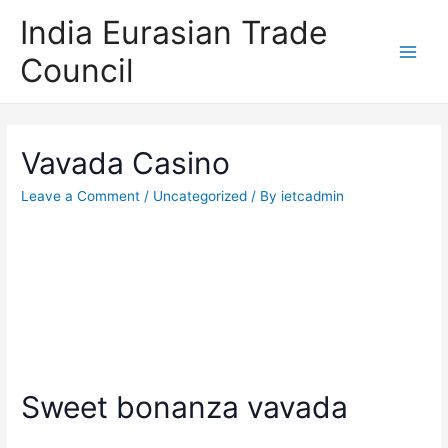
Skip
India Eurasian Trade
to
Council
content
Main
Men
Vavada Casino
Leave a Comment
/
Uncategorized
/ By
ietcadmin
Sweet bonanza vavada