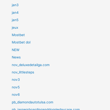
jan3
jan4
jan5
jeux
Mostbet
Mostbet dol
NEW
News
nov_deluxedetailga.com
nov_littlesteps
nov3
nov5
nov6
pb_diamondautotulsa.com
pb_jaspersboardinganddoggiedaycare.com