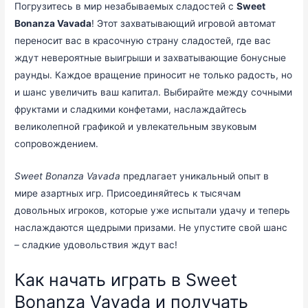
Погрузитесь в мир незабываемых сладостей с
Sweet
Bonanza Vavada
! Этот захватывающий игровой автомат
переносит вас в красочную страну сладостей, где вас
ждут невероятные выигрыши и захватывающие бонусные
раунды. Каждое вращение приносит не только радость, но
и шанс увеличить ваш капитал. Выбирайте между сочными
фруктами и сладкими конфетами, наслаждайтесь
великолепной графикой и увлекательным звуковым
сопровождением.
Sweet Bonanza Vavada
предлагает уникальный опыт в
мире азартных игр. Присоединяйтесь к тысячам
довольных игроков, которые уже испытали удачу и теперь
наслаждаются щедрыми призами. Не упустите свой шанс
– сладкие удовольствия ждут вас!
Как начать играть в Sweet
Bonanza Vavada и получать