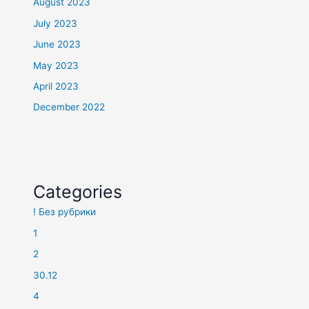
August 2023
July 2023
June 2023
May 2023
April 2023
December 2022
Categories
! Без рубрики
1
2
30.12
4