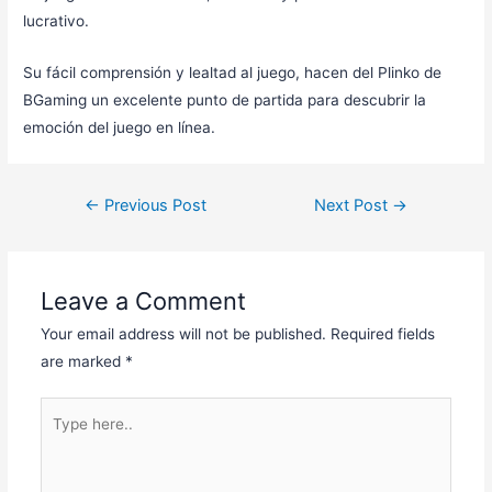
lucrativo.
Su fácil comprensión y lealtad al juego, hacen del Plinko de
BGaming un excelente punto de partida para descubrir la
emoción del juego en línea.
Post
←
Previous Post
Next Post
→
navigation
Leave a Comment
Your email address will not be published.
Required fields
are marked
*
Type
here..