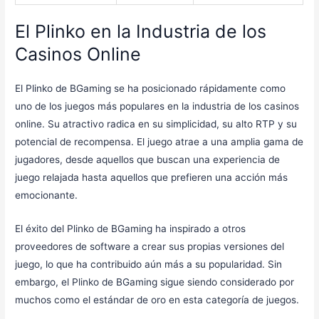
El Plinko en la Industria de los
Casinos Online
El Plinko de BGaming se ha posicionado rápidamente como
uno de los juegos más populares en la industria de los casinos
online. Su atractivo radica en su simplicidad, su alto RTP y su
potencial de recompensa. El juego atrae a una amplia gama de
jugadores, desde aquellos que buscan una experiencia de
juego relajada hasta aquellos que prefieren una acción más
emocionante.
El éxito del Plinko de BGaming ha inspirado a otros
proveedores de software a crear sus propias versiones del
juego, lo que ha contribuido aún más a su popularidad. Sin
embargo, el Plinko de BGaming sigue siendo considerado por
muchos como el estándar de oro en esta categoría de juegos.