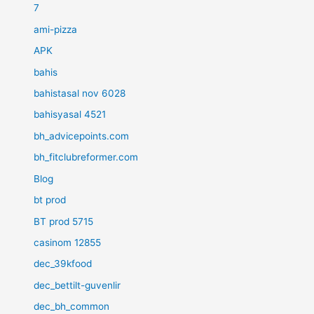
7
ami-pizza
APK
bahis
bahistasal nov 6028
bahisyasal 4521
bh_advicepoints.com
bh_fitclubreformer.com
Blog
bt prod
BT prod 5715
casinom 12855
dec_39kfood
dec_bettilt-guvenlir
dec_bh_common