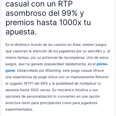
casual con un RTP
asombroso del 99% y
premios hasta 1000x tu
apuesta.
En el dinámico mundo de los casinos en línea, existen juegos
que capturan la atención de los jugadores por su sencillez y, al
mismo tiempo, por su potencial de recompensa. Uno de estos
juegos, que ha ganado popularidad rápidamente, es el
plinko
game
. Desarrollado por BGaming, este juego casual ofrece
una experiencia de juego única con un impresionante Retorno
al Jugador (RTP) del 99% y la posibilidad de multiplicar tu
apuesta hasta 1000 veces. Su mecánica intuitiva y sus
opciones de personalización lo convierten en una opción
atractiva tanto para principiantes como para jugadores
experimentados.